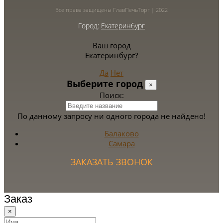
Все права защищены ГлавПечьТорг | 2022
Город:
Екатеринбург
Ваш город
Екатеринбург?
Да
Нет
Выберите город
×
Поиск:
По данному запросу ни одного города не найдено!
Балаково
Самара
ЗАКАЗАТЬ ЗВОНОК
Заказ
×