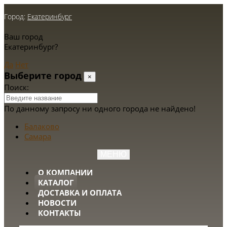
Город:
Екатеринбург
Ваш город
Екатеринбург?
Да
Нет
Выберите город
×
Поиск:
По данному запросу ни одного города не найдено!
Балаково
Самара
МЕНЮ
О КОМПАНИИ
КАТАЛОГ
ДОСТАВКА И ОПЛАТА
НОВОСТИ
КОНТАКТЫ