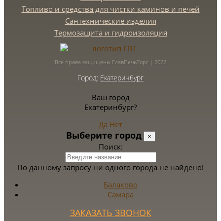
Топливо и средства для чистки каминов и печей
Сантехнические изделия
Термозащита и гидроизоляция
Все права защищены ГлавПечьТорг | 2022
Город:
Екатеринбург
Ваш город
Екатеринбург?
Да
Нет
Выберите город
×
Поиск:
По данному запросу ни одного города не найдено!
Балаково
Самара
ЗАКАЗАТЬ ЗВОНОК