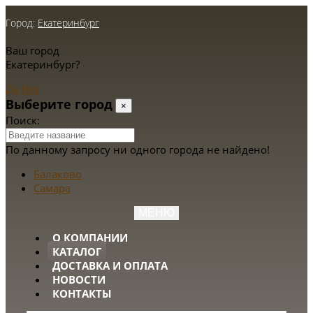
Город:
Екатеринбург
Ваш город
Екатеринбург?
Да
Нет
Выберите город
×
Поиск:
По данному запросу ни одного города не найдено!
Балаково
Самара
МЕНЮ
О КОМПАНИИ
КАТАЛОГ
ДОСТАВКА И ОПЛАТА
НОВОСТИ
КОНТАКТЫ