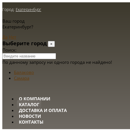
Город:
Екатеринбург
Ваш город
Екатеринбург?
Да
Нет
Выберите город
×
Поиск:
По данному запросу ни одного города не найдено!
Балаково
Самара
О КОМПАНИИ
КАТАЛОГ
ДОСТАВКА И ОПЛАТА
НОВОСТИ
КОНТАКТЫ