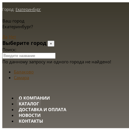
Город:
Екатеринбург
Ваш город
Екатеринбург?
Да
Нет
Выберите город
×
Поиск:
По данному запросу ни одного города не найдено!
Балаково
Самара
О КОМПАНИИ
КАТАЛОГ
ДОСТАВКА И ОПЛАТА
НОВОСТИ
КОНТАКТЫ