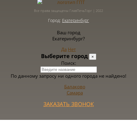
Все права защищены ГлавПечьТорг | 2022
Город:
Екатеринбург
Ваш город
Екатеринбург?
Да
Нет
Выберите город
×
Поиск:
По данному запросу ни одного города не найдено!
Балаково
Самара
ЗАКАЗАТЬ ЗВОНОК