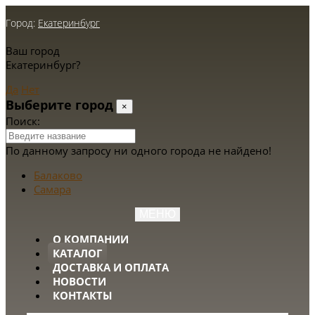
Город:
Екатеринбург
Ваш город
Екатеринбург?
Да
Нет
Выберите город
×
Поиск:
По данному запросу ни одного города не найдено!
Балаково
Самара
МЕНЮ
О КОМПАНИИ
КАТАЛОГ
ДОСТАВКА И ОПЛАТА
НОВОСТИ
КОНТАКТЫ