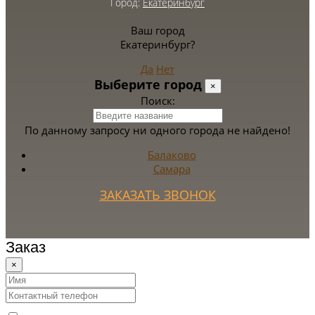
Город:
Екатеринбург
Ваш город
Екатеринбург?
Да
Нет
Выберите город
×
Поиск:
По данному запросу ни одного города не найдено!
Балаково
Самара
ЗАКАЗАТЬ ЗВОНОК
Заказ
×