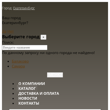
Город:
Екатеринбург
Ваш город
Екатеринбург?
Да
Нет
Выберите город
×
Поиск:
По данному запросу ни одного города не найдено!
Балаково
Самара
МЕНЮ
О КОМПАНИИ
КАТАЛОГ
ДОСТАВКА И ОПЛАТА
НОВОСТИ
КОНТАКТЫ