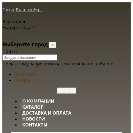
Город:
Екатеринбург
Ваш город
Екатеринбург?
Да
Нет
Выберите город
×
Поиск:
По данному запросу ни одного города не найдено!
Балаково
Самара
МЕНЮ
О КОМПАНИИ
КАТАЛОГ
ДОСТАВКА И ОПЛАТА
НОВОСТИ
КОНТАКТЫ