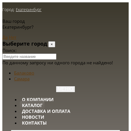
Город:
Екатеринбург
Ваш город
Екатеринбург?
Да
Нет
Выберите город
×
Поиск:
По данному запросу ни одного города не найдено!
Балаково
Самара
МЕНЮ
О КОМПАНИИ
КАТАЛОГ
ДОСТАВКА И ОПЛАТА
НОВОСТИ
КОНТАКТЫ