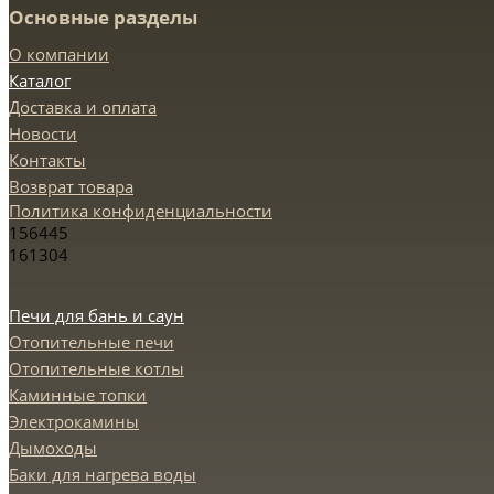
Основные разделы
О компании
Каталог
Доставка и оплата
Новости
Контакты
Возврат товара
Политика конфиденциальности
156445
161304
Печи для бань и саун
Отопительные печи
Отопительные котлы
Каминные топки
Электрокамины
Дымоходы
Баки для нагрева воды