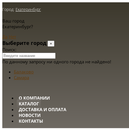
Город:
Екатеринбург
Ваш город
Екатеринбург?
Да
Нет
Выберите город
×
Поиск:
По данному запросу ни одного города не найдено!
Балаково
Самара
О КОМПАНИИ
КАТАЛОГ
ДОСТАВКА И ОПЛАТА
НОВОСТИ
КОНТАКТЫ