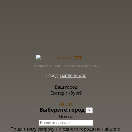
Все права защищены ГлавПечьТорг | 2022
Город:
Екатеринбург
Ваш город
Екатеринбург?
Да
Нет
Выберите город
×
Поиск:
По данному запросу ни одного города не найдено!