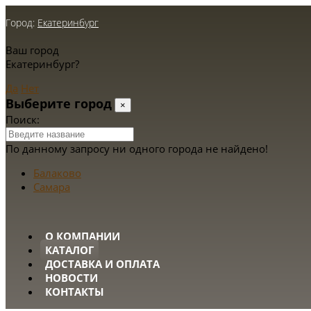
Город:
Екатеринбург
Ваш город
Екатеринбург?
Да
Нет
Выберите город
×
Поиск:
По данному запросу ни одного города не найдено!
Балаково
Самара
О КОМПАНИИ
КАТАЛОГ
ДОСТАВКА И ОПЛАТА
НОВОСТИ
КОНТАКТЫ