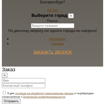
Екатеринбург?
Да
Нет
Выберите город
×
Поиск:
По данному запросу ни одного города не найдено!
Балаково
Самара
ЗАКАЗАТЬ ЗВОНОК
Заказ
×
Я даю
согласие на обработку персональных данных
и подтверждаю
ознакомление с
Политикой конфиденциальности
.
Отправить