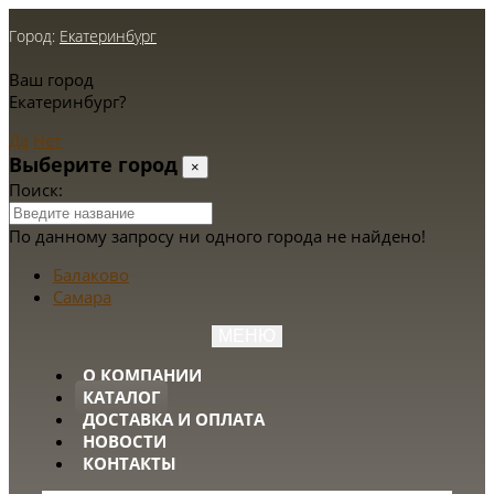
Город:
Екатеринбург
Ваш город
Екатеринбург?
Да
Нет
Выберите город
×
Поиск:
По данному запросу ни одного города не найдено!
Балаково
Самара
МЕНЮ
О КОМПАНИИ
КАТАЛОГ
ДОСТАВКА И ОПЛАТА
НОВОСТИ
КОНТАКТЫ