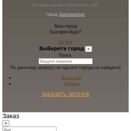
Все права защищены ГлавПечьТорг | 2022
Город:
Екатеринбург
Ваш город
Екатеринбург?
Да
Нет
Выберите город
×
Поиск:
По данному запросу ни одного города не найдено!
Балаково
Самара
ЗАКАЗАТЬ ЗВОНОК
Заказ
×