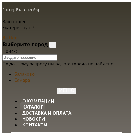
Город:
Екатеринбург
Ваш город
Екатеринбург?
Да
Нет
Выберите город
×
Поиск:
По данному запросу ни одного города не найдено!
Балаково
Самара
МЕНЮ
О КОМПАНИИ
КАТАЛОГ
ДОСТАВКА И ОПЛАТА
НОВОСТИ
КОНТАКТЫ